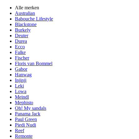
Alle merken
Australian
Babouche Lifestyle
Blackstone
Burkely
Deuter
Durea
Ecco
Falke
Fischer
Floris van Bommel
Gabor
Hanwag
Injinji
Leki
Lowa
Meindl
Mephisto
Oh! My sandals
Panama Jack
Paul Green
Piedi Nudi
Reef
Remonte