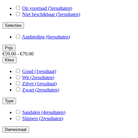
Op voorraad
(5
resultaten
)
Niet beschikbaar
(5
resultaten
)
Selecties
Aanbieding
(6
resultaten
)
Prijs
€59.00 - €70.00
Kleur
Goud
(1
resultaat
)
Wit
(2
resultaten
)
Zilver
(1
resultaat
)
Zwart
(2
resultaten
)
Type
Sandalen
(4
resultaten
)
Slippers
(2
resultaten
)
Damesmaat