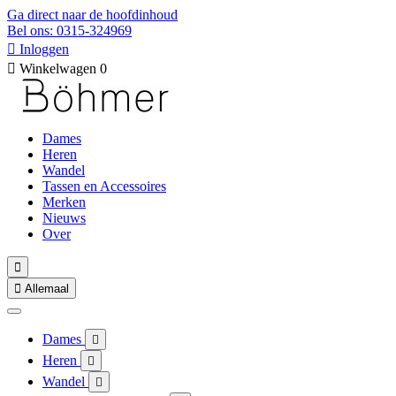
Ga direct naar de hoofdinhoud
Bel ons: 0315-324969

Inloggen

Winkelwagen
0
Dames
Heren
Wandel
Tassen en Accessoires
Merken
Nieuws
Over


Allemaal
Dames

Heren

Wandel
