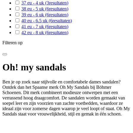
37 eu - 4 uk
(3
resultaten
)
38 eu - 5 uk
(6
resultaten
)
39 eu - 6 uk
(6
resultaten
)
40 eu - 6.5 uk
(6
resultaten
)
41 eu - 7 uk
(6
resultaten
)
42 eu - 8 uk
(6
resultaten
)
Filteren op
Oh! my sandals
Ben je op zoek naar stijlvolle en comfortabele dames sandalen?
Ontdek dan het Spaanse merk Oh My Sandals bij Böhmer
Schoenen. Dit merk combineert modieuze ontwerpen met een
verrassend hoog draagcomfort. De sandalen worden gemaakt van
soepel leer en zijn voorzien van zachte voetbedden, waardoor ze
ideaal zijn voor zomerse dagen waarop je veel loopt of staat. Oh My
Sandals staat voor vrouwelijkheid, stijl en gemak in één schoen.