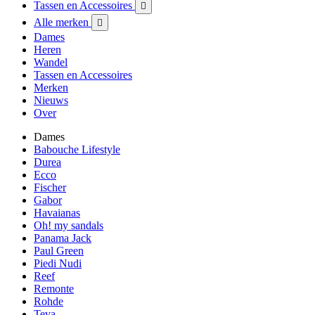
Tassen en Accessoires

Alle merken

Dames
Heren
Wandel
Tassen en Accessoires
Merken
Nieuws
Over
Dames
Babouche Lifestyle
Durea
Ecco
Fischer
Gabor
Havaianas
Oh! my sandals
Panama Jack
Paul Green
Piedi Nudi
Reef
Remonte
Rohde
Teva