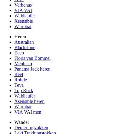
Verbenas
VIA VAI
Waldläufer
Xsensible
Warmbat
Heren
Australian
Blackstone
Ecco
Floris van Bommel
Mephisto
Panama Jack heren
Reef
Rohde
Teva
Top Rock
Waldläufer
Xsensible heren
Warmbat
VIA VAI men
Wandel
Deuter rugzakken
Leki Trekkingstokken