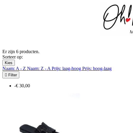
Er zijn 6 producten.
Sorteer op:
Kies
Naam: A - Z
Naam: Z - A
Prijs: laag-hoog
Prijs: hoog-laag

Filter
-€ 30,00