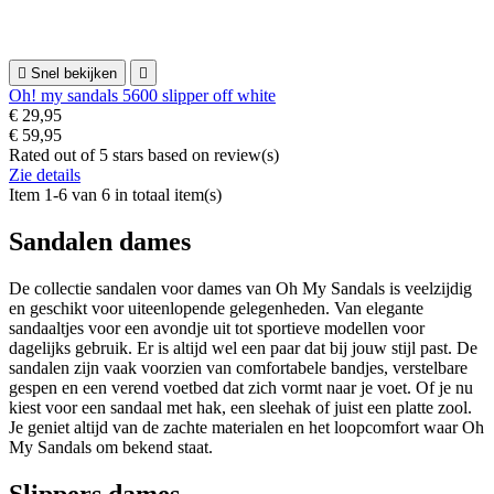

Snel bekijken

Oh! my sandals 5600 slipper off white
€ 29,95
€ 59,95
Rated
out of 5 stars based on
review(s)
Zie details
Item 1-6 van 6 in totaal item(s)
Sandalen dames
De collectie sandalen voor dames van Oh My Sandals is veelzijdig
en geschikt voor uiteenlopende gelegenheden. Van elegante
sandaaltjes voor een avondje uit tot sportieve modellen voor
dagelijks gebruik. Er is altijd wel een paar dat bij jouw stijl past. De
sandalen zijn vaak voorzien van comfortabele bandjes, verstelbare
gespen en een verend voetbed dat zich vormt naar je voet. Of je nu
kiest voor een sandaal met hak, een sleehak of juist een platte zool.
Je geniet altijd van de zachte materialen en het loopcomfort waar Oh
My Sandals om bekend staat.
Slippers dames