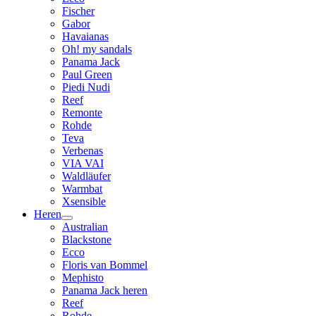
Fischer
Gabor
Havaianas
Oh! my sandals
Panama Jack
Paul Green
Piedi Nudi
Reef
Remonte
Rohde
Teva
Verbenas
VIA VAI
Waldläufer
Warmbat
Xsensible
Heren
Australian
Blackstone
Ecco
Floris van Bommel
Mephisto
Panama Jack heren
Reef
Rohde