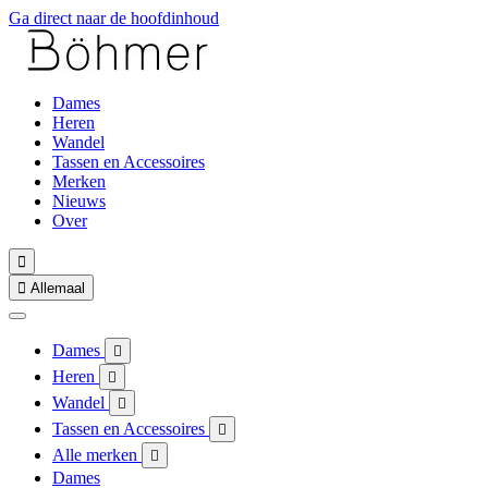
Ga direct naar de hoofdinhoud
Dames
Heren
Wandel
Tassen en Accessoires
Merken
Nieuws
Over


Allemaal
Dames

Heren

Wandel

Tassen en Accessoires

Alle merken

Dames