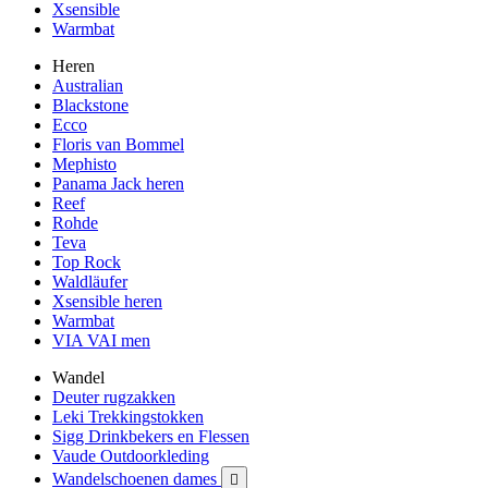
Xsensible
Warmbat
Heren
Australian
Blackstone
Ecco
Floris van Bommel
Mephisto
Panama Jack heren
Reef
Rohde
Teva
Top Rock
Waldläufer
Xsensible heren
Warmbat
VIA VAI men
Wandel
Deuter rugzakken
Leki Trekkingstokken
Sigg Drinkbekers en Flessen
Vaude Outdoorkleding
Wandelschoenen dames
