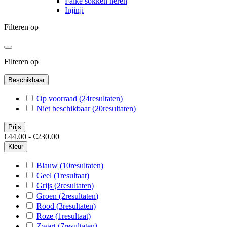
Falke sokken heren
Injinji
Filteren op
Filteren op
Beschikbaar
Op voorraad
(24
resultaten
)
Niet beschikbaar
(20
resultaten
)
Prijs
€44.00 - €230.00
Kleur
Blauw
(10
resultaten
)
Geel
(1
resultaat
)
Grijs
(2
resultaten
)
Groen
(2
resultaten
)
Rood
(3
resultaten
)
Roze
(1
resultaat
)
Zwart
(7
resultaten
)