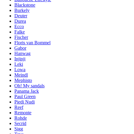
Blackstone
Burkely
Deuter
Durea
Ecco
Falke
Fischer
Floris van Bommel
Gabor
Hanwag
Injinji
Leki
Lowa
Meindl
Mephisto
Oh! My sandals
Panama Jack
Paul Green
Piedi Nudi
Reef
Remonte
Rohde
Secrid
Sigg