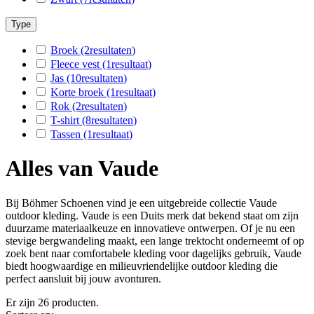
Type
Broek
(2
resultaten
)
Fleece vest
(1
resultaat
)
Jas
(10
resultaten
)
Korte broek
(1
resultaat
)
Rok
(2
resultaten
)
T-shirt
(8
resultaten
)
Tassen
(1
resultaat
)
Alles van Vaude
Bij Böhmer Schoenen vind je een uitgebreide collectie Vaude
outdoor kleding. Vaude is een Duits merk dat bekend staat om zijn
duurzame materiaalkeuze en innovatieve ontwerpen. Of je nu een
stevige bergwandeling maakt, een lange trektocht onderneemt of op
zoek bent naar comfortabele kleding voor dagelijks gebruik, Vaude
biedt hoogwaardige en milieuvriendelijke outdoor kleding die
perfect aansluit bij jouw avonturen.
Er zijn 26 producten.