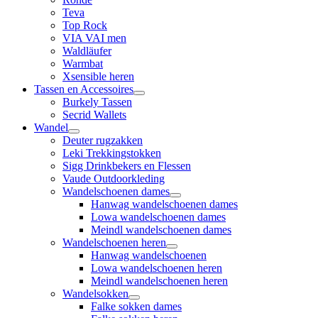
Teva
Top Rock
VIA VAI men
Waldläufer
Warmbat
Xsensible heren
Tassen en Accessoires
Burkely Tassen
Secrid Wallets
Wandel
Deuter rugzakken
Leki Trekkingstokken
Sigg Drinkbekers en Flessen
Vaude Outdoorkleding
Wandelschoenen dames
Hanwag wandelschoenen dames
Lowa wandelschoenen dames
Meindl wandelschoenen dames
Wandelschoenen heren
Hanwag wandelschoenen
Lowa wandelschoenen heren
Meindl wandelschoenen heren
Wandelsokken
Falke sokken dames