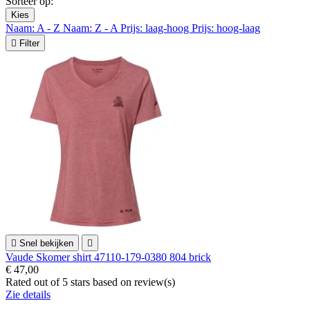
Sorteer op:
Kies
Naam: A - Z
Naam: Z - A
Prijs: laag-hoog
Prijs: hoog-laag

Filter

Snel bekijken

Vaude Skomer shirt 47110-179-0380 804 brick
€ 47,00
Rated
out of 5 stars based on
review(s)
Zie details