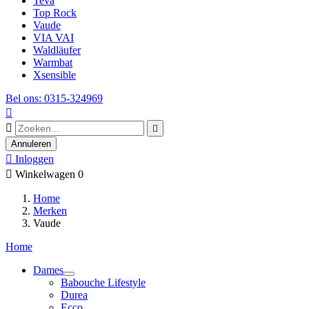
Teva
Top Rock
Vaude
VIA VAI
Waldläufer
Warmbat
Xsensible
Bel ons: 0315-324969



Annuleren

Inloggen

Winkelwagen
0
Home
Merken
Vaude
Home
Dames
Babouche Lifestyle
Durea
Ecco