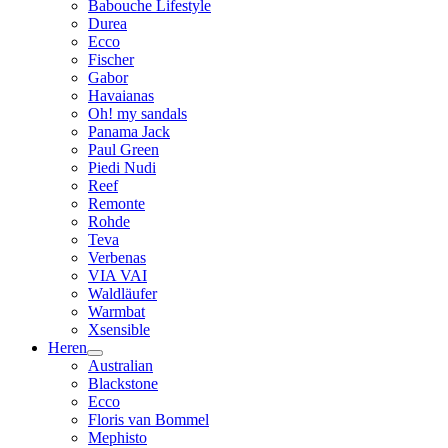
Babouche Lifestyle
Durea
Ecco
Fischer
Gabor
Havaianas
Oh! my sandals
Panama Jack
Paul Green
Piedi Nudi
Reef
Remonte
Rohde
Teva
Verbenas
VIA VAI
Waldläufer
Warmbat
Xsensible
Heren
Australian
Blackstone
Ecco
Floris van Bommel
Mephisto