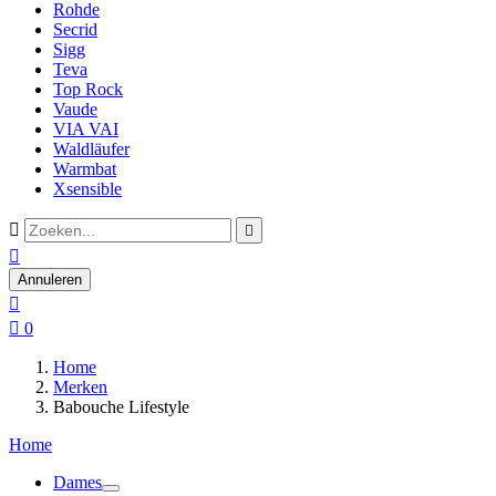
Rohde
Secrid
Sigg
Teva
Top Rock
Vaude
VIA VAI
Waldläufer
Warmbat
Xsensible



Annuleren


0
Home
Merken
Babouche Lifestyle
Home
Dames