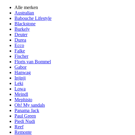
Alle merken
Australian
Babouche Lifestyle
Blackstone
Burkely
Deuter
Durea
Ecco
Falke
Fischer
Floris van Bommel
Gabor
Hanwag
Injinji
Leki
Lowa
Meindl
Mephisto
Oh! My sandals
Panama Jack
Paul Green
Piedi Nudi
Reef
Remonte