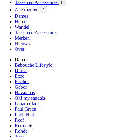
Tassen en Accessoires

Alle merken

Dames
Heren
Wandel
Tassen en Accessoires
Merken
Nieuws
Over
Dames
Babouche Lifestyle
Durea
Ecco
Fischer
Gabor
Havaianas
Oh! my sandals
Panama Jack
Paul Green
Piedi Nudi
Reef
Remonte
Rohde
Teva