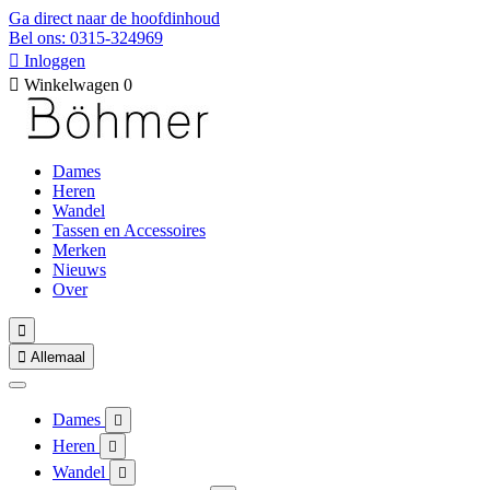
Ga direct naar de hoofdinhoud
Bel ons: 0315-324969

Inloggen

Winkelwagen
0
Dames
Heren
Wandel
Tassen en Accessoires
Merken
Nieuws
Over


Allemaal
Dames

Heren

Wandel
