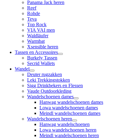
Panama Jack heren
Reef
Rohde
Teva
Top Rock
VIA VAI men
Waldläufer
Warmbat
Xsensible heren
Tassen en Accessoires
Burkely Tassen
Secrid Wallets
Wandel
Deuter rugzakken
Leki Trekkingstokken
Sigg Drinkbekers en Flessen
Vaude Outdoorkleding
Wandelschoenen dames
Hanwag wandelschoenen dames
Lowa wandelschoenen dames
Meindl wandelschoenen dames
Wandelschoenen heren
Hanwag wandelschoenen
Lowa wandelschoenen heren
Meindl wandelschoenen heren