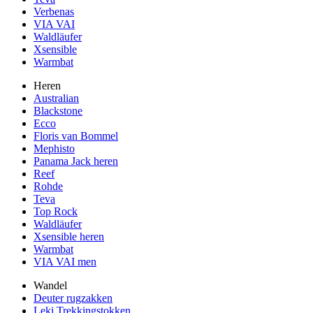
Verbenas
VIA VAI
Waldläufer
Xsensible
Warmbat
Heren
Australian
Blackstone
Ecco
Floris van Bommel
Mephisto
Panama Jack heren
Reef
Rohde
Teva
Top Rock
Waldläufer
Xsensible heren
Warmbat
VIA VAI men
Wandel
Deuter rugzakken
Leki Trekkingstokken