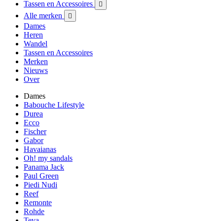
Tassen en Accessoires

Alle merken

Dames
Heren
Wandel
Tassen en Accessoires
Merken
Nieuws
Over
Dames
Babouche Lifestyle
Durea
Ecco
Fischer
Gabor
Havaianas
Oh! my sandals
Panama Jack
Paul Green
Piedi Nudi
Reef
Remonte
Rohde
Teva