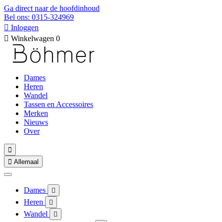
Ga direct naar de hoofdinhoud
Bel ons: 0315-324969

Inloggen

Winkelwagen
0
Dames
Heren
Wandel
Tassen en Accessoires
Merken
Nieuws
Over


Allemaal
Dames

Heren

Wandel
