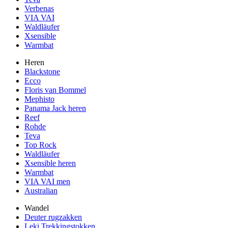
Verbenas
VIA VAI
Waldläufer
Xsensible
Warmbat
Heren
Blackstone
Ecco
Floris van Bommel
Mephisto
Panama Jack heren
Reef
Rohde
Teva
Top Rock
Waldläufer
Xsensible heren
Warmbat
VIA VAI men
Australian
Wandel
Deuter rugzakken
Leki Trekkingstokken