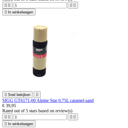





In winkelwagen

Snel bekijken

SIGG GT6171-00 Alpine Star 0.75L caramel-sand
€ 39,95
Rated
out of 5 stars based on
review(s)





In winkelwagen