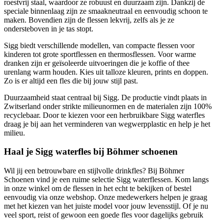
roestvrij staal, waardoor ze robuust en duurzaam zijn. Dankzij de
speciale binnenlaag zijn ze smaakneutraal en eenvoudig schoon te
maken. Bovendien zijn de flessen lekvrij, zelfs als je ze
ondersteboven in je tas stopt.
Sigg biedt verschillende modellen, van compacte flessen voor
kinderen tot grote sportflessen en thermosflessen. Voor warme
dranken zijn er geïsoleerde uitvoeringen die je koffie of thee
urenlang warm houden. Kies uit talloze kleuren, prints en doppen.
Zo is er altijd een fles die bij jouw stijl past.
Duurzaamheid staat centraal bij Sigg. De productie vindt plaats in
Zwitserland onder strikte milieunormen en de materialen zijn 100%
recyclebaar. Door te kiezen voor een herbruikbare Sigg waterfles
draag je bij aan het verminderen van wegwerpplastic en help je het
milieu.
Haal je Sigg waterfles bij Böhmer schoenen
Wil jij een betrouwbare en stijlvolle drinkfles? Bij Böhmer
Schoenen vind je een ruime selectie Sigg waterflessen. Kom langs
in onze winkel om de flessen in het echt te bekijken of bestel
eenvoudig via onze webshop. Onze medewerkers helpen je graag
met het kiezen van het juiste model voor jouw levensstijl. Of je nu
veel sport, reist of gewoon een goede fles voor dagelijks gebruik