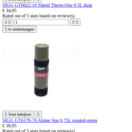
SIGG GT6022-10 Shield Therm One 0.5L dusk
€ 34,95
Rated
out of 5 stars based on
review(s)





In winkelwagen

Snel bekijken

SIGG GT6170-70 Alpine Star 0,75L roasted-green
€ 39,95
Rated
out of 5 stars based on
review(s)