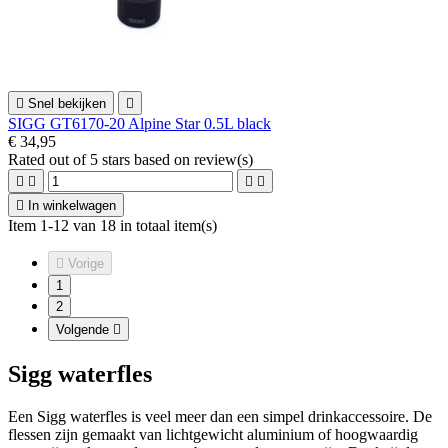

Snel bekijken

SIGG GT6170-20 Alpine Star 0.5L black
€ 34,95
Rated
out of 5 stars based on
review(s)





In winkelwagen
Item 1-12 van 18 in totaal item(s)

Vorige
1
2
Volgende

Sigg waterfles
Een Sigg waterfles is veel meer dan een simpel drinkaccessoire. De
flessen zijn gemaakt van lichtgewicht aluminium of hoogwaardig