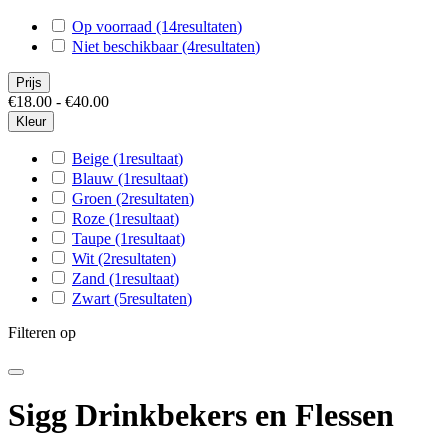
Op voorraad
(14
resultaten
)
Niet beschikbaar
(4
resultaten
)
Prijs
€18.00 - €40.00
Kleur
Beige
(1
resultaat
)
Blauw
(1
resultaat
)
Groen
(2
resultaten
)
Roze
(1
resultaat
)
Taupe
(1
resultaat
)
Wit
(2
resultaten
)
Zand
(1
resultaat
)
Zwart
(5
resultaten
)
Filteren op
Sigg Drinkbekers en Flessen