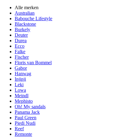
Alle merken
Australian
Babouche Lifestyle
Blackstone
Burkely
Deuter
Durea
Ecco
Falke
Fischer
Floris van Bommel
Gabor
Hanwag
Injinji
Leki
Lowa
Meindl
Mephisto
Oh! My sandals
Panama Jack
Paul Green
Piedi Nudi
Reef
Remonte