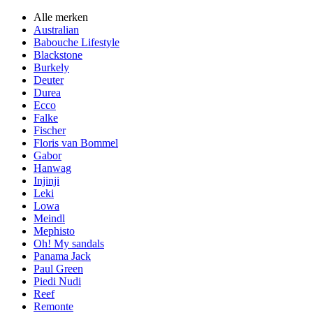
Alle merken
Australian
Babouche Lifestyle
Blackstone
Burkely
Deuter
Durea
Ecco
Falke
Fischer
Floris van Bommel
Gabor
Hanwag
Injinji
Leki
Lowa
Meindl
Mephisto
Oh! My sandals
Panama Jack
Paul Green
Piedi Nudi
Reef
Remonte