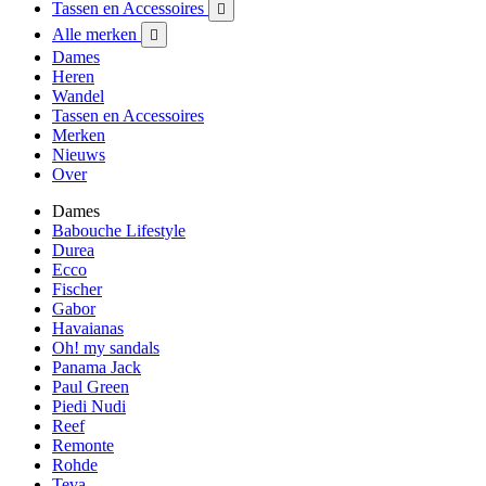
Tassen en Accessoires

Alle merken

Dames
Heren
Wandel
Tassen en Accessoires
Merken
Nieuws
Over
Dames
Babouche Lifestyle
Durea
Ecco
Fischer
Gabor
Havaianas
Oh! my sandals
Panama Jack
Paul Green
Piedi Nudi
Reef
Remonte
Rohde
Teva