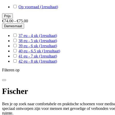
Op voorraad
(1
resultaat
)
Prijs
€74.00 - €75.00
Damesmaat
37 eu - 4 uk
(1
resultaat
)
38 eu - 5 uk
(1
resultaat
)
39 eu - 6 uk
(1
resultaat
)
40 eu - 6.5 uk
(1
resultaat
)
41 eu - 7 uk
(1
resultaat
)
42 eu - 8 uk
(1
resultaat
)
Filteren op
Fischer
Ben je op zoek naar comfortabele en praktische schoenen voor medis
speciaal ontworpen zijn voor mensen met gevoelige of verbonden voete
ruimte.