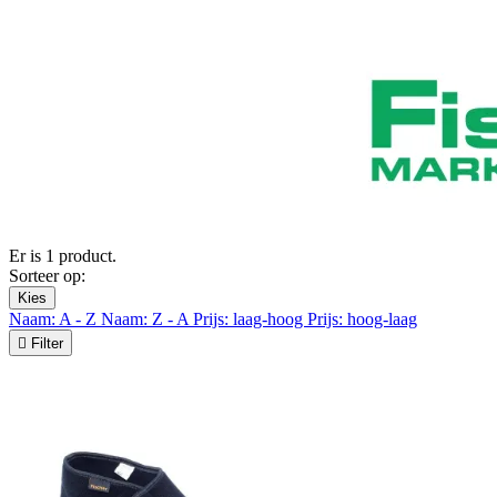
Er is 1 product.
Sorteer op:
Kies
Naam: A - Z
Naam: Z - A
Prijs: laag-hoog
Prijs: hoog-laag

Filter