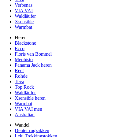
Verbenas
VIA VAI
Waldläufer
Xsensible
Warmbat
Heren
Blackstone
Ecco
Floris van Bommel
Mephisto
Panama Jack heren
Reef
Rohde
Teva
Top Rock
Waldläufer
Xsensible heren
Warmbat
VIA VAI men
Australian
Wandel
Deuter rugzakken
Leki Trekkingstokken