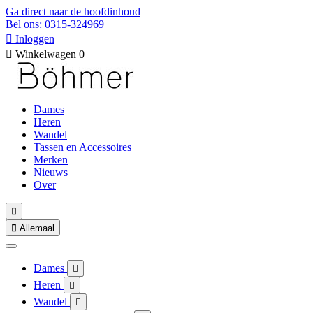
Ga direct naar de hoofdinhoud
Bel ons: 0315-324969

Inloggen

Winkelwagen
0
Dames
Heren
Wandel
Tassen en Accessoires
Merken
Nieuws
Over


Allemaal
Dames

Heren

Wandel
