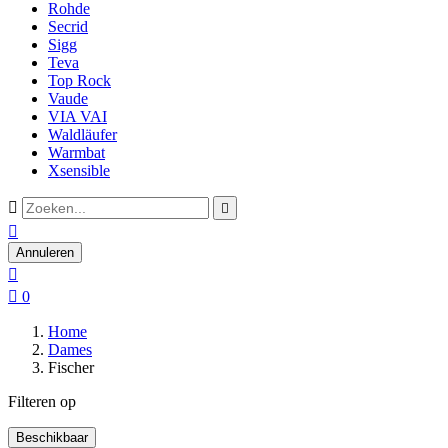
Rohde
Secrid
Sigg
Teva
Top Rock
Vaude
VIA VAI
Waldläufer
Warmbat
Xsensible



Annuleren


0
Home
Dames
Fischer
Filteren op
Beschikbaar