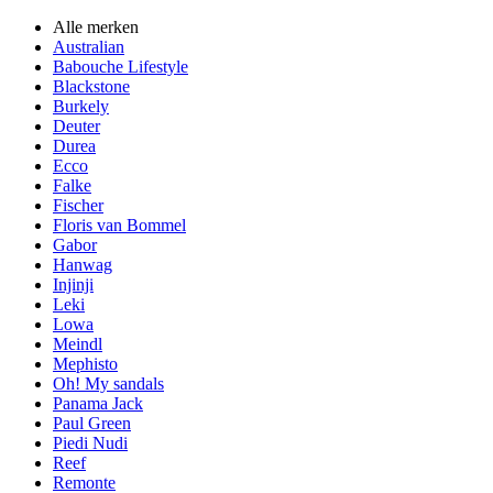
Alle merken
Australian
Babouche Lifestyle
Blackstone
Burkely
Deuter
Durea
Ecco
Falke
Fischer
Floris van Bommel
Gabor
Hanwag
Injinji
Leki
Lowa
Meindl
Mephisto
Oh! My sandals
Panama Jack
Paul Green
Piedi Nudi
Reef
Remonte