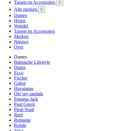
Tassen en Accessoires

Alle merken

Dames
Heren
Wandel
Tassen en Accessoires
Merken
Nieuws
Over
Dames
Babouche Lifestyle
Durea
Ecco
Fischer
Gabor
Havaianas
Oh! my sandals
Panama Jack
Paul Green
Piedi Nudi
Reef
Remonte
Rohde
Teva