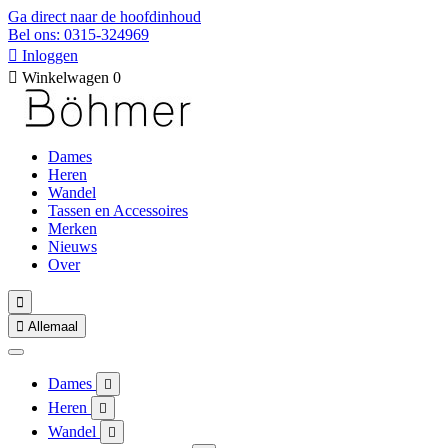
Ga direct naar de hoofdinhoud
Bel ons: 0315-324969

Inloggen

Winkelwagen
0
Dames
Heren
Wandel
Tassen en Accessoires
Merken
Nieuws
Over


Allemaal
Dames

Heren

Wandel
