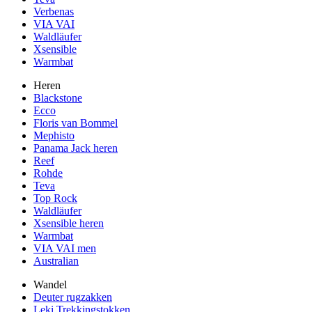
Verbenas
VIA VAI
Waldläufer
Xsensible
Warmbat
Heren
Blackstone
Ecco
Floris van Bommel
Mephisto
Panama Jack heren
Reef
Rohde
Teva
Top Rock
Waldläufer
Xsensible heren
Warmbat
VIA VAI men
Australian
Wandel
Deuter rugzakken
Leki Trekkingstokken