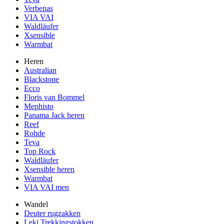
Verbenas
VIA VAI
Waldläufer
Xsensible
Warmbat
Heren
Australian
Blackstone
Ecco
Floris van Bommel
Mephisto
Panama Jack heren
Reef
Rohde
Teva
Top Rock
Waldläufer
Xsensible heren
Warmbat
VIA VAI men
Wandel
Deuter rugzakken
Leki Trekkingstokken