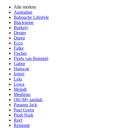
Alle merken
Australian
Babouche Lifestyle
Blackstone
Burkely
Deuter
Durea
Ecco
Falke
Fischer
Floris van Bommel
Gabor
Hanwag
Injinji
Leki
Lowa
Meindl
Mephisto
Oh! My sandals
Panama Jack
Paul Green
Piedi Nudi
Reef
Remonte