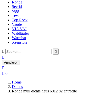
Rohde
Secrid
Sigg
Teva
Top Rock
Vaude
VIA VAI
Waldläufer
Warmbat
Xsensible



Annuleren


0
Home
Dames
Rohde muil dichte neus 6012 82 antracite