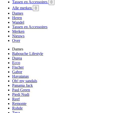
Tassen en Accessoires

Alle merken

Dames
Heren
Wandel
Tassen en Accessoires
Merken
Nieuws
Over
Dames
Babouche Lifestyle
Durea
Ecco
Fischer
Gabor
Havaianas
Oh! my sandals
Panama Jack
Paul Green
Piedi Nudi
Reef
Remonte
Rohde
Teva