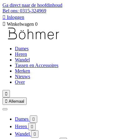
Ga direct naar de hoofdinhoud
Bel ons: 0315-324969

Inloggen

Winkelwagen
0
Dames
Heren
Wandel
Tassen en Accessoires
Merken
Nieuws
Over


Allemaal
Dames

Heren

Wandel
