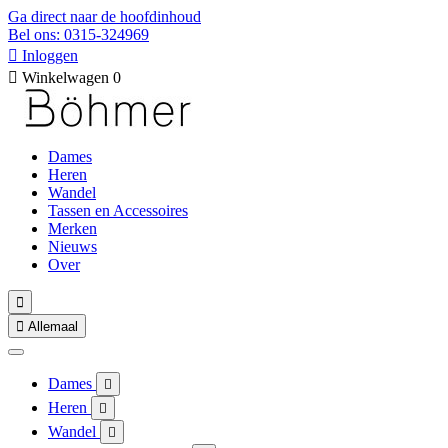
Ga direct naar de hoofdinhoud
Bel ons: 0315-324969

Inloggen

Winkelwagen
0
Dames
Heren
Wandel
Tassen en Accessoires
Merken
Nieuws
Over


Allemaal
Dames

Heren

Wandel
