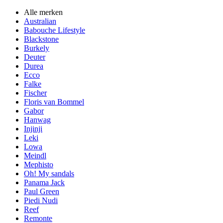
Alle merken
Australian
Babouche Lifestyle
Blackstone
Burkely
Deuter
Durea
Ecco
Falke
Fischer
Floris van Bommel
Gabor
Hanwag
Injinji
Leki
Lowa
Meindl
Mephisto
Oh! My sandals
Panama Jack
Paul Green
Piedi Nudi
Reef
Remonte