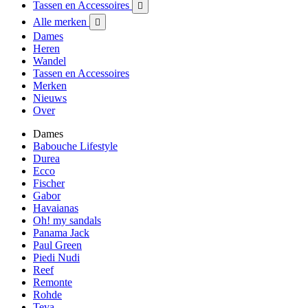
Tassen en Accessoires

Alle merken

Dames
Heren
Wandel
Tassen en Accessoires
Merken
Nieuws
Over
Dames
Babouche Lifestyle
Durea
Ecco
Fischer
Gabor
Havaianas
Oh! my sandals
Panama Jack
Paul Green
Piedi Nudi
Reef
Remonte
Rohde
Teva