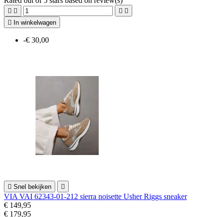
Rated
out of 5 stars based on
review(s)





In winkelwagen
-€ 30,00

Snel bekijken

VIA VAI 62343-01-212 sierra noisette Usher Riggs sneaker
€ 149,95
€ 179,95