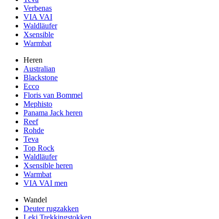
Verbenas
VIA VAI
Waldläufer
Xsensible
Warmbat
Heren
Australian
Blackstone
Ecco
Floris van Bommel
Mephisto
Panama Jack heren
Reef
Rohde
Teva
Top Rock
Waldläufer
Xsensible heren
Warmbat
VIA VAI men
Wandel
Deuter rugzakken
Leki Trekkingstokken