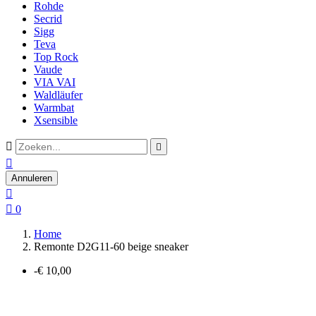
Rohde
Secrid
Sigg
Teva
Top Rock
Vaude
VIA VAI
Waldläufer
Warmbat
Xsensible



Annuleren


0
Home
Remonte D2G11-60 beige sneaker
-€ 10,00