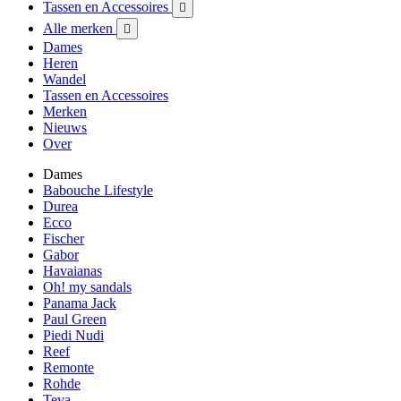
Tassen en Accessoires

Alle merken

Dames
Heren
Wandel
Tassen en Accessoires
Merken
Nieuws
Over
Dames
Babouche Lifestyle
Durea
Ecco
Fischer
Gabor
Havaianas
Oh! my sandals
Panama Jack
Paul Green
Piedi Nudi
Reef
Remonte
Rohde
Teva