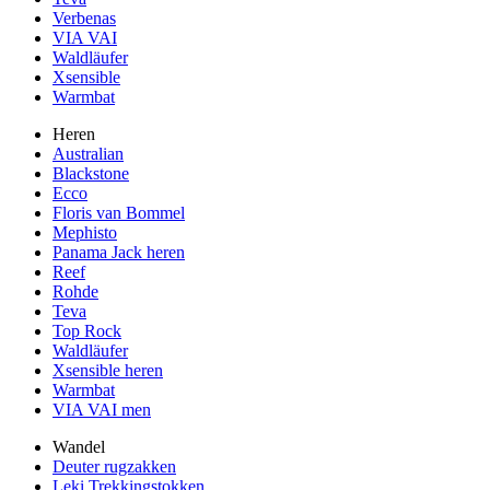
Verbenas
VIA VAI
Waldläufer
Xsensible
Warmbat
Heren
Australian
Blackstone
Ecco
Floris van Bommel
Mephisto
Panama Jack heren
Reef
Rohde
Teva
Top Rock
Waldläufer
Xsensible heren
Warmbat
VIA VAI men
Wandel
Deuter rugzakken
Leki Trekkingstokken