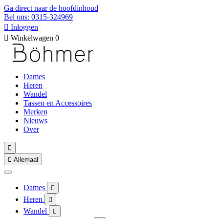
Ga direct naar de hoofdinhoud
Bel ons: 0315-324969

Inloggen

Winkelwagen
0
Dames
Heren
Wandel
Tassen en Accessoires
Merken
Nieuws
Over


Allemaal
Dames

Heren

Wandel
