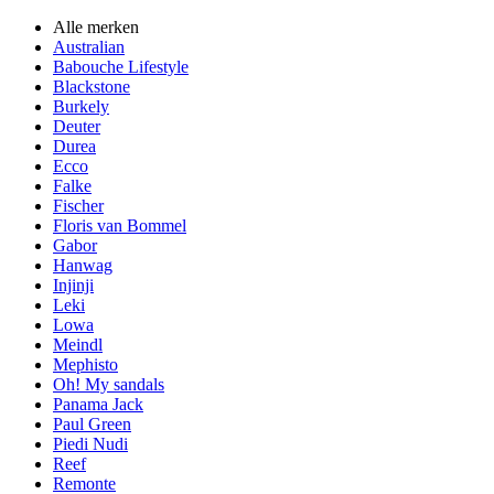
Alle merken
Australian
Babouche Lifestyle
Blackstone
Burkely
Deuter
Durea
Ecco
Falke
Fischer
Floris van Bommel
Gabor
Hanwag
Injinji
Leki
Lowa
Meindl
Mephisto
Oh! My sandals
Panama Jack
Paul Green
Piedi Nudi
Reef
Remonte