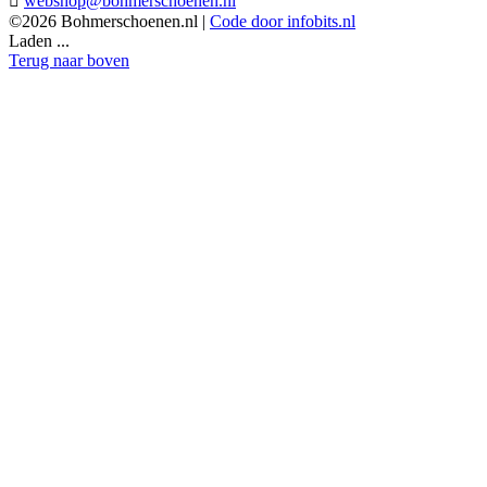

webshop@bohmerschoenen.nl
©2026 Bohmerschoenen.nl |
Code door infobits.nl
Laden ...
Terug naar boven