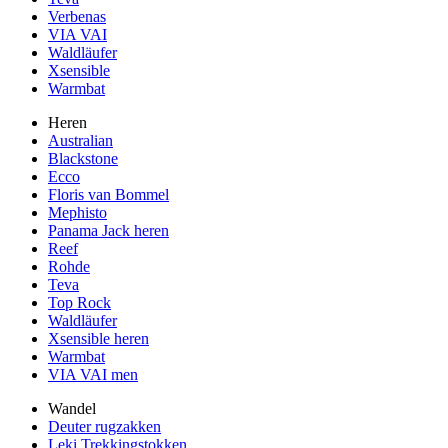
Verbenas
VIA VAI
Waldläufer
Xsensible
Warmbat
Heren
Australian
Blackstone
Ecco
Floris van Bommel
Mephisto
Panama Jack heren
Reef
Rohde
Teva
Top Rock
Waldläufer
Xsensible heren
Warmbat
VIA VAI men
Wandel
Deuter rugzakken
Leki Trekkingstokken