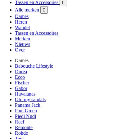
Tassen en Accessoires

Alle merken

Dames
Heren
Wandel
Tassen en Accessoires
Merken
Nieuws
Over
Dames
Babouche Lifestyle
Durea
Ecco
Fischer
Gabor
Havaianas
Oh! my sandals
Panama Jack
Paul Green
Piedi Nudi
Reef
Remonte
Rohde
Teva