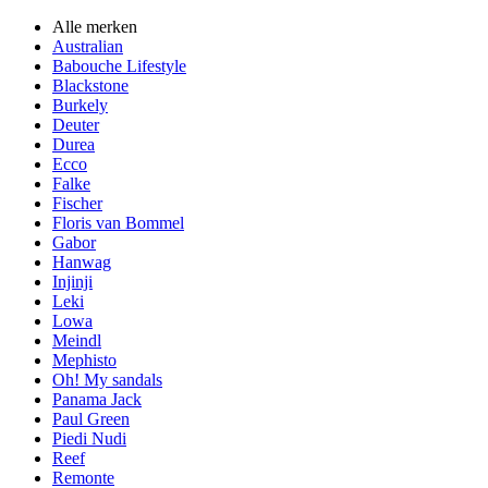
Alle merken
Australian
Babouche Lifestyle
Blackstone
Burkely
Deuter
Durea
Ecco
Falke
Fischer
Floris van Bommel
Gabor
Hanwag
Injinji
Leki
Lowa
Meindl
Mephisto
Oh! My sandals
Panama Jack
Paul Green
Piedi Nudi
Reef
Remonte