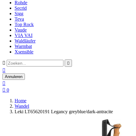
Rohde
Secrid
Sigg
Teva
Top Rock
Vaude
VIA VAI
Waldläufer
Warmbat
Xsensible



Annuleren


0
Home
Wandel
Leki LT65620191 Legancy greyblue/dark-antracite