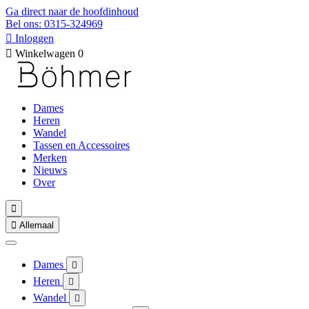
Ga direct naar de hoofdinhoud
Bel ons: 0315-324969

Inloggen

Winkelwagen
0
Dames
Heren
Wandel
Tassen en Accessoires
Merken
Nieuws
Over


Allemaal
Dames

Heren

Wandel
