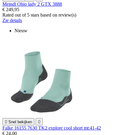
Meindl Ohio lady 2 GTX 3888
€ 249,95
Rated
out of 5 stars based on
review(s)
Zie details
Nieuw

Snel bekijken

Falke 16155 7630 TK2 explore cool short mt:41-42
€ 24,00