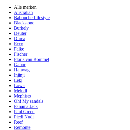
Alle merken
Australian
Babouche Lifestyle
Blackstone
Burkely
Deuter
Durea
Ecco
Falke
Fischer
Floris van Bommel
Gabor
Hanwag
Injinji
Leki
Lowa
Meindl
Mephisto
Oh! My sandals
Panama Jack
Paul Green
Piedi Nudi
Reef
Remonte