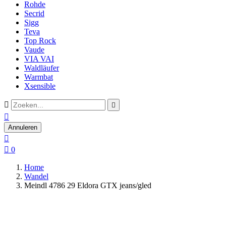
Rohde
Secrid
Sigg
Teva
Top Rock
Vaude
VIA VAI
Waldläufer
Warmbat
Xsensible



Annuleren


0
Home
Wandel
Meindl 4786 29 Eldora GTX jeans/gled