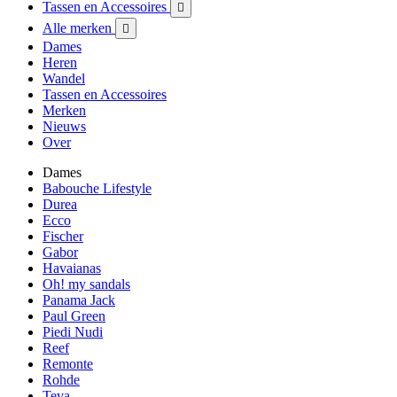
Tassen en Accessoires

Alle merken

Dames
Heren
Wandel
Tassen en Accessoires
Merken
Nieuws
Over
Dames
Babouche Lifestyle
Durea
Ecco
Fischer
Gabor
Havaianas
Oh! my sandals
Panama Jack
Paul Green
Piedi Nudi
Reef
Remonte
Rohde
Teva