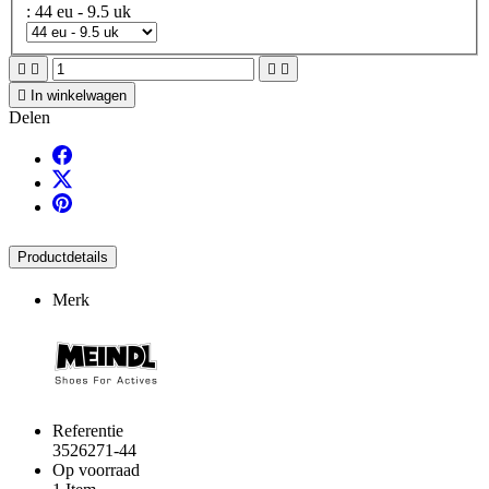
: 44 eu - 9.5 uk





In winkelwagen
Delen
Productdetails
Merk
Referentie
3526271-44
Op voorraad