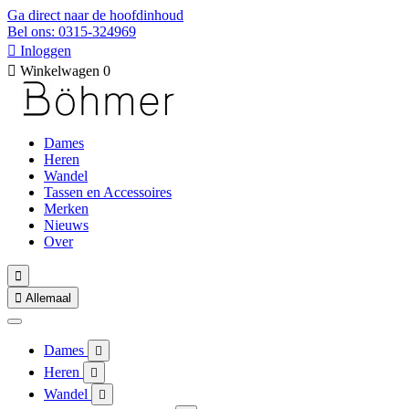
Ga direct naar de hoofdinhoud
Bel ons: 0315-324969

Inloggen

Winkelwagen
0
Dames
Heren
Wandel
Tassen en Accessoires
Merken
Nieuws
Over


Allemaal
Dames

Heren

Wandel
