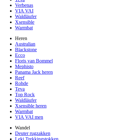
Verbenas
VIA VAI
Waldläufer
Xsensible
Warmbat
Heren
Australian
Blackstone
Ecco
Floris van Bommel
Mephisto
Panama Jack heren
Reef
Rohde
Teva
Top Rock
Waldläufer
Xsensible heren
Warmbat
VIA VAI men
Wandel
Deuter rugzakken
Leki Trekkingstokken